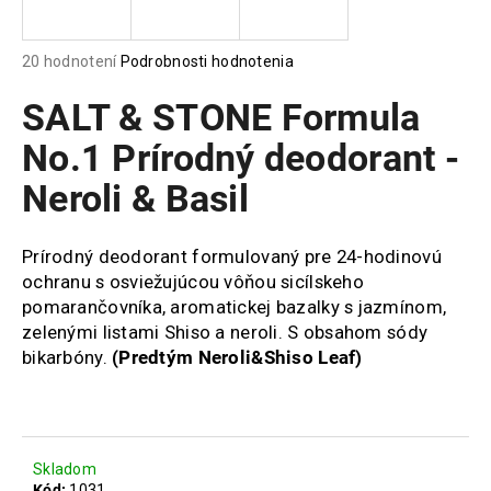
á
j
Priemerné
20 hodnotení
Podrobnosti hodnotenia
s
hodnotenie
produktu
SALT & STONE Formula
ť
je
?
4,5
No.1 Prírodný deodorant -
z
Neroli & Basil
5
hviezdičiek.
Prírodný deodorant formulovaný pre 24-hodinovú
HĽADAŤ
ochranu s osviežujúcou vôňou sicílskeho
pomarančovníka, aromatickej bazalky s jazmínom,
zelenými listami Shiso a neroli. S obsahom sódy
O
bikarbóny.
(Predtým Neroli&Shiso Leaf)
d
p
o
r
ú
Skladom
Kód:
1031