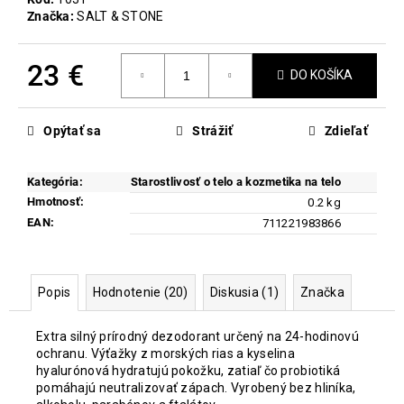
č
Značka:
SALT & STONE
a
m
e
23 €
DO KOŠÍKA
Jednotková
EVY
cena:
TECHNOLOGY
Opýtať sa
Strážiť
Zdieľať
DAILY
DEFENCE
FACE
Kategória
:
Starostlivosť o telo a kozmetika na telo
MOUSSE
Hmotnosť
:
0.2 kg
SPF
50
EAN
:
711221983866
30,50
€
Pôvodne:
35,90
Popis
Hodnotenie (20)
Diskusia (1)
Značka
€
Extra silný prírodný dezodorant určený na 24-hodinovú
ochranu. Výťažky z morských rias a kyselina
hyalurónová hydratujú pokožku, zatiaľ čo probiotiká
pomáhajú neutralizovať zápach. Vyrobený bez hliníka,