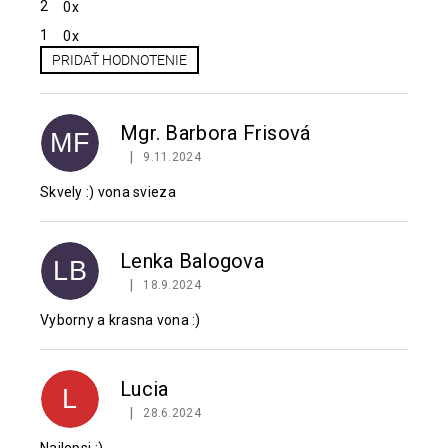
2
0x
1
0x
PRIDAŤ HODNOTENIE
V
ý
p
Mgr. Barbora Frisová
MF
i
|
9.11.2024
Hodnotenie produktu je 5 z 5 hviezdičiek.
s
h
Skvely :) vona svieza
o
d
n
Lenka Balogova
LB
o
|
18.9.2024
Hodnotenie produktu je 5 z 5 hviezdičiek.
t
Vyborny a krasna vona :)
e
n
í
Lucia
L
|
28.6.2024
Hodnotenie produktu je 5 z 5 hviezdičiek.