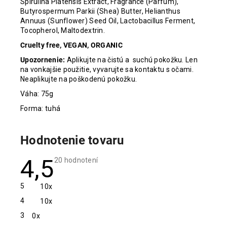
Spirulina Platensis Extract, Fragrance (Parfum),
Butyrospermum Parkii (Shea) Butter, Helianthus
Annuus (Sunflower) Seed Oil, Lactobacillus Ferment,
Tocopherol, Maltodextrin.
Cruelty free, VEGAN, ORGANIC
Upozornenie:
Aplikujte na čistú a
suchú pokožku. Len
na vonkajšie použitie, vyvarujte sa kontaktu s očami.
Neaplikujte na poškodenú pokožku.
Váha: 75g
Forma: tuhá
Hodnotenie tovaru
4,5
Priemerné
20 hodnotení
hodnotenie
produktu
je
5
10x
4,5
z
4
10x
5
hviezdičiek.
3
0x