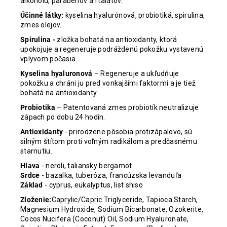
alkoholu, parabénov a ftalátov.
Účinné látky:
kyselina hyalurónová, probiotiká, spirulina,
zmes olejov.
Spirulina -
zložka bohatá na antioxidanty, ktorá
upokojuje a regeneruje podráždenú pokožku vystavenú
vplyvom počasia.
Kyselina hyaluronová
– Regeneruje a ukľudňuje
pokožku a chráni ju pred vonkajšími faktormi a je tiež
bohatá na antioxidanty.
Probiotika
– Patentovaná zmes probiotík neutralizuje
zápach po dobu 24 hodín.
Antioxidanty
- prirodzene pôsobia protizápalovo, sú
silným štítom proti voľným radikálom a predčasnému
starnutiu.
Hlava
- neroli, taliansky bergamot
Srdce
- bazalka, tuberóza, francúzska levanduľa
Základ
- cyprus, eukalyptus, list shiso
Zloženie:
Caprylic/Capric Triglyceride, Tapioca Starch,
Magnesium Hydroxide, Sodium Bicarbonate, Ozokerite,
Cocos Nucifera (Coconut) Oil, Sodium Hyaluronate,