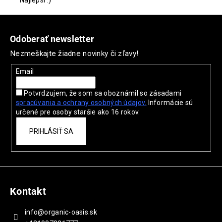
Najlepsi :)
Z
á
Odoberať newsletter
p
Nezmeškajte žiadne novinky či zľavy!
ä
t
Email
i
Potvrdzujem, že som sa oboznámil so zásadami
e
spracúvania a ochrany
osobných údajov.
Informácie sú
určené pre osoby staršie ako 16 rokov.
PRIHLÁSIŤ SA
Kontakt
info
@
organic-oasis.sk