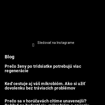
Sledovať na Instagrame
Blog
Prečo ženy po tridsiatke potrebujú viac
regenerácie
22.7.2026
Keď cestuje aj váš mikrobióm. Ako si užiť
dovolenku bez tráviacich problémov
12.7.2026
Prečo sa v horúčavách cítime unavenejší?