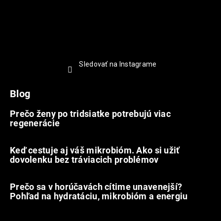
Sledovať na Instagrame
Blog
Prečo ženy po tridsiatke potrebujú viac
regenerácie
22.7.2026
Keď cestuje aj váš mikrobióm. Ako si užiť
dovolenku bez tráviacich problémov
12.7.2026
Prečo sa v horúčavách cítime unavenejší?
Pohľad na hydratáciu, mikrobióm a energiu
9.7.2026