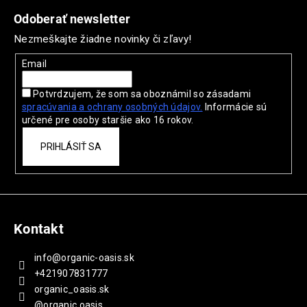
č
á
a
Odoberať newsletter
p
m
Nezmeškajte žiadne novinky či zľavy!
ä
e
t
Email
i
PROBIO
Potvrdzujem, že som sa oboznámil so zásadami
e
WOMAN
spracúvania a ochrany
osobných údajov.
Informácie sú
THERAPY
určené pre osoby staršie ako 16 rokov.
3
PACK
PRIHLÁSIŤ SA
93,60
€
Pôvodne:
117
€
Kontakt
info
@
organic-oasis.sk
+421907831777
organic_oasis.sk
@organic.oasis