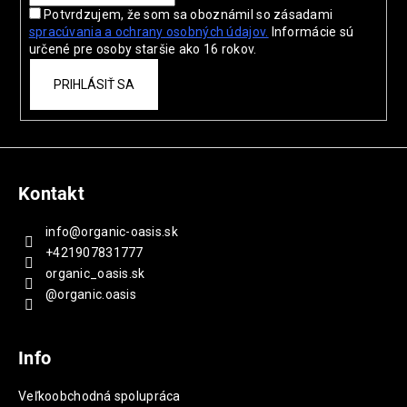
i
Potvrdzujem, že som sa oboznámil so zásadami
e
spracúvania a ochrany
osobných údajov.
Informácie sú
určené pre osoby staršie ako 16 rokov.
PRIHLÁSIŤ SA
Kontakt
info
@
organic-oasis.sk
+421907831777
organic_oasis.sk
@organic.oasis
Info
Veľkoobchodná spolupráca