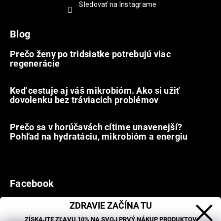
Sledovať na Instagrame
Blog
Prečo ženy po tridsiatke potrebujú viac
regenerácie
22.7.2026
Keď cestuje aj váš mikrobióm. Ako si užiť
dovolenku bez tráviacich problémov
12.7.2026
Prečo sa v horúčavách cítime unavenejší?
Pohľad na hydratáciu, mikrobióm a energiu
9.7.2026
Facebook
ZDRAVIE ZAČÍNA TU
ZÍSKAJTE ZĽAVU 10% NA SVOJ PRVÝ NÁKUP PRODUKTOV