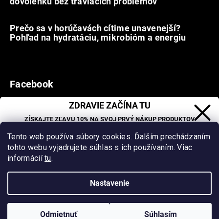
dovolenku bez tráviacich problémov
12.7.2026
Prečo sa v horúčavách cítime unavenejší?
Pohľad na hydratáciu, mikrobióm a energiu
9.7.2026
Facebook
ZDRAVIE ZAČÍNA TU
ZÍSKAJTE ZĽAVU 10% NA SVOJ PRVÝ NÁKUP PRODUKTOV
ORGANIC OASIS LAB.
Vytvoril Shoptet
&
Tento web používa súbory cookies. Ďalším prechádzaním
Zľava sa nevzťahuje na už zľavnené produkty.
tohto webu vyjadrujete súhlas s ich používaním. Viac
Copyright 2026
Organic Oasis
. Všetky práva vyhradené.
informácií
tu
.
Upraviť nastavenie cookies
Nastavenie
Milí klienti, vzhľadom na vysoké letné teploty neodporúčame
doručenie tovaru do Z-Boxov (Packeta). Pre zachovanie kvality
CHCEM ZĽAVU
tovaru zvoľte doručenie na výdajné miesta alebo priamo na
Zásady spracovania osobných údajov
adresu. Za prípadné škody v takýchto prípadoch nepreberáme
Odmietnuť
Súhlasím