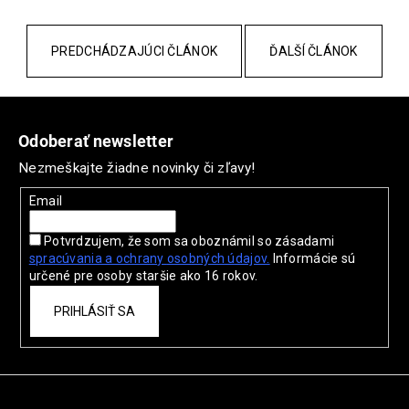
PREDCHÁDZAJÚCI ČLÁNOK
ĎALŠÍ ČLÁNOK
Z
á
Odoberať newsletter
p
Nezmeškajte žiadne novinky či zľavy!
ä
t
Email
i
Potvrdzujem, že som sa oboznámil so zásadami
e
spracúvania a ochrany
osobných údajov.
Informácie sú
určené pre osoby staršie ako 16 rokov.
PRIHLÁSIŤ SA