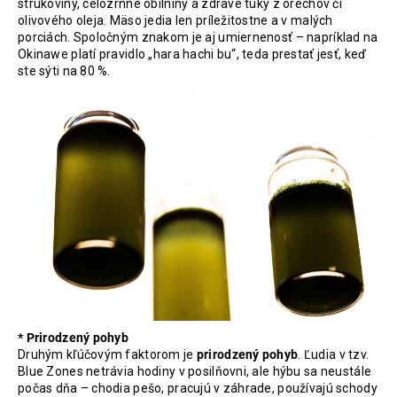
strukoviny, celozrnné obilniny a zdravé tuky z orechov či
olivového oleja. Mäso jedia len príležitostne a v malých
porciách. Spoločným znakom je aj umiernenosť – napríklad na
Okinawe platí pravidlo „hara hachi bu“, teda prestať jesť, keď
ste sýti na 80 %.
* Prirodzený pohyb
Druhým kľúčovým faktorom je
prirodzený pohyb
. Ľudia v tzv.
Blue Zones netrávia hodiny v posilňovni, ale hýbu sa neustále
počas dňa – chodia pešo, pracujú v záhrade, používajú schody