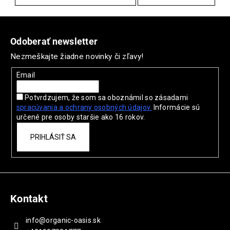
Z
á
Odoberať newsletter
p
Nezmeškajte žiadne novinky či zľavy!
ä
t
Email
i
Potvrdzujem, že som sa oboznámil so zásadami
e
spracúvania a ochrany
osobných údajov.
Informácie sú
určené pre osoby staršie ako 16 rokov.
PRIHLÁSIŤ SA
Kontakt
info
@
organic-oasis.sk