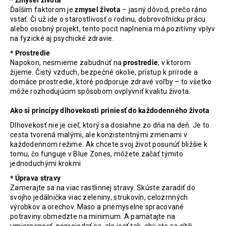
* Zmysel života
Ďalším faktorom je
zmysel života
– jasný dôvod, prečo ráno
vstať. Či už ide o starostlivosť o rodinu, dobrovoľnícku prácu
alebo osobný projekt, tento pocit naplnenia má pozitívny vplyv
na fyzické aj psychické zdravie.
* Prostredie
Napokon, nesmieme zabudnúť na
prostredie
, v ktorom
žijeme. Čistý vzduch, bezpečné okolie, prístup k prírode a
domáce prostredie, ktoré podporuje zdravé voľby – to všetko
môže rozhodujúcim spôsobom ovplyvniť kvalitu života.
Ako si princípy dlhovekosti priniesť do každodenného života
Dlhovekosť nie je cieľ, ktorý sa dosiahne zo dňa na deň. Je to
cesta tvorená malými, ale konzistentnými zmenami v
každodennom režime. Ak chcete svoj život posunúť bližšie k
tomu, čo funguje v Blue Zones, môžete začať týmito
jednoduchými krokmi
* Úprava stravy
Zamerajte sa na viac rastlinnej stravy. Skúste zaradiť do
svojho jedálnička viac zeleniny, strukovín, celozrnných
výrobkov a orechov. Mäso a priemyselne spracované
potraviny obmedzte na minimum. A pamätajte na