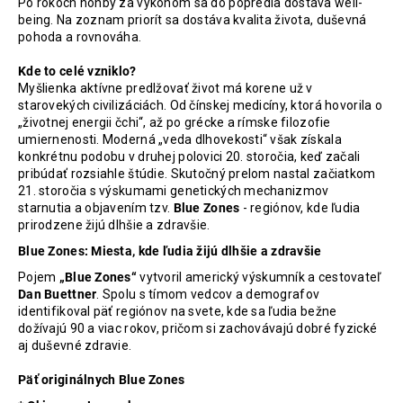
č
Po rokoch honby za výkonom sa do popredia dostáva well-
a
being. Na zoznam priorít sa dostáva kvalita života, duševná
pohoda a rovnováha.
m
e
Kde to celé vzniklo?
Myšlienka aktívne predlžovať život má korene už v
starovekých civilizáciách. Od čínskej medicíny, ktorá hovorila o
PROBIO
„životnej energii čchi“, až po grécke a rímske filozofie
WOMAN
umiernenosti. Moderná „veda dlhovekosti“ však získala
THERAPY
konkrétnu podobu v druhej polovici 20. storočia, keď začali
3
pribúdať rozsiahle štúdie. Skutočný prelom nastal začiatkom
PACK
21. storočia s výskumami genetických mechanizmov
93,60
starnutia a objavením tzv.
Blue Zones
- regiónov, kde ľudia
€
prirodzene žijú dlhšie a zdravšie.
Pôvodne:
117
Blue Zones: Miesta, kde ľudia žijú dlhšie a zdravšie
€
Pojem
„Blue Zones“
vytvoril americký výskumník a cestovateľ
Dan Buettner
. Spolu s tímom vedcov a demografov
identifikoval päť regiónov na svete, kde sa ľudia bežne
dožívajú 90 a viac rokov, pričom si zachovávajú dobré fyzické
aj duševné zdravie.
Päť originálnych Blue Zones