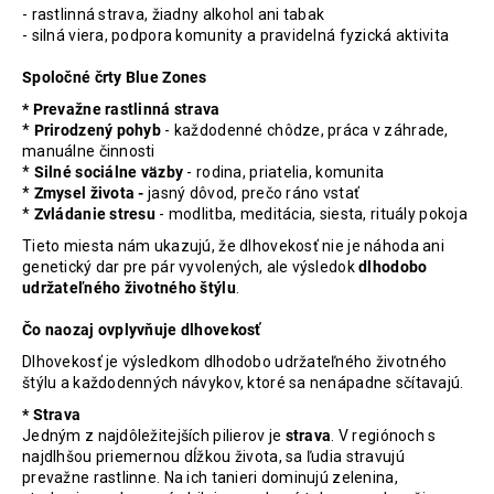
- rastlinná strava, žiadny alkohol ani tabak
- silná viera, podpora komunity a pravidelná fyzická aktivita
Spoločné črty Blue Zones
* Prevažne rastlinná strava
*
Prirodzený pohyb
- každodenné chôdze, práca v záhrade,
manuálne činnosti
*
Silné sociálne väzby
- rodina, priatelia, komunita
*
Zmysel života -
jasný dôvod, prečo ráno vstať
*
Zvládanie stresu
- modlitba, meditácia, siesta, rituály pokoja
Tieto miesta nám ukazujú, že dlhovekosť nie je náhoda ani
genetický dar pre pár vyvolených, ale výsledok
dlhodobo
udržateľného životného štýlu
.
Čo naozaj ovplyvňuje dlhovekosť
Dlhovekosť je výsledkom dlhodobo udržateľného životného
štýlu a každodenných návykov, ktoré sa nenápadne sčítavajú.
* Strava
Jedným z najdôležitejších pilierov je
strava
. V regiónoch s
najdlhšou priemernou dĺžkou života, sa ľudia stravujú
prevažne rastlinne. Na ich tanieri dominujú zelenina,