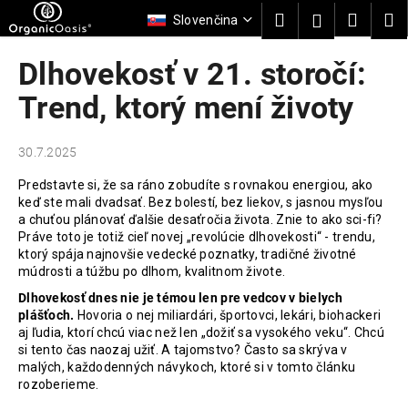
K
Prejsť
Hľadať
Nákup
M
Prihláseni
Slovenčina
na
o
obsah
Späť
Späť
košík
š
Dlhovekosť v 21. storočí:
í
Č
Trend, ktorý mení životy
k
o
p
30.7.2025
o
Predstavte si, že sa ráno zobudíte s rovnakou energiou, ako
t
keď ste mali dvadsať. Bez bolestí, bez liekov, s jasnou mysľou
r
a chuťou plánovať ďalšie desaťročia života. Znie to ako sci-fi?
Práve toto je totiž cieľ novej „revolúcie dlhovekosti“ - trendu,
e
ktorý spája najnovšie vedecké poznatky, tradičné životné
b
múdrosti a túžbu po dlhom, kvalitnom živote.
u
Dlhovekosť dnes nie je témou len pre vedcov v bielych
j
plášťoch.
Hovoria o nej miliardári, športovci, lekári, biohackeri
e
aj ľudia, ktorí chcú viac než len „dožiť sa vysokého veku“. Chcú
si tento čas naozaj užiť. A tajomstvo? Často sa skrýva v
t
malých, každodenných návykoch, ktoré si v tomto článku
e
rozoberieme.
n