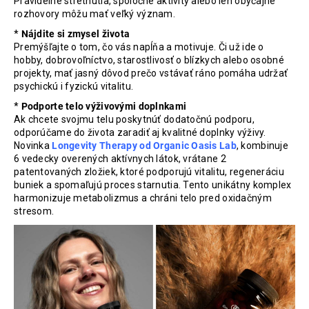
Pravidelné stretnutia, spoločné aktivity alebo len obyčajné
rozhovory môžu mať veľký význam.
*
Nájdite si zmysel života
Premýšľajte o tom, čo vás napĺňa a motivuje. Či už ide o
hobby, dobrovoľníctvo, starostlivosť o blízkych alebo osobné
projekty, mať jasný dôvod prečo vstávať ráno pomáha udržať
psychickú i fyzickú vitalitu.
*
Podporte telo výživovými doplnkami
Ak chcete svojmu telu poskytnúť dodatočnú podporu,
odporúčame do života zaradiť aj kvalitné doplnky výživy.
Novinka
Longevity Therapy od Organic Oasis Lab
, kombinuje
6 vedecky overených aktívnych látok, vrátane 2
patentovaných zložiek, ktoré podporujú vitalitu, regeneráciu
buniek a spomaľujú proces starnutia. Tento unikátny komplex
harmonizuje metabolizmus a chráni telo pred oxidačným
stresom.