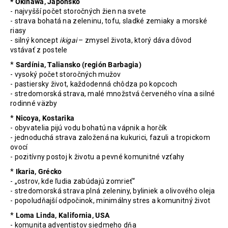
* Okinawa, Japonsko
- najvyšší počet storočných žien na svete
- strava bohatá na zeleninu, tofu, sladké zemiaky a morské
riasy
- silný koncept
ikigai
– zmysel života, ktorý dáva dôvod
vstávať z postele
*
Sardínia, Taliansko (región Barbagia)
- vysoký počet storočných mužov
- pastiersky život, každodenná chôdza po kopcoch
- stredomorská strava, malé množstvá červeného vína a silné
rodinné väzby
*
Nicoya, Kostarika
- obyvatelia pijú vodu bohatú na vápnik a horčík
- jednoduchá strava založená na kukurici, fazuli a tropickom
ovocí
- pozitívny postoj k životu a pevné komunitné vzťahy
*
Ikaria, Grécko
- „ostrov, kde ľudia zabúdajú zomrieť“
- stredomorská strava plná zeleniny, byliniek a olivového oleja
- popoludňajší odpočinok, minimálny stres a komunitný život
*
Loma Linda, Kalifornia, USA
- komunita adventistov siedmeho dňa