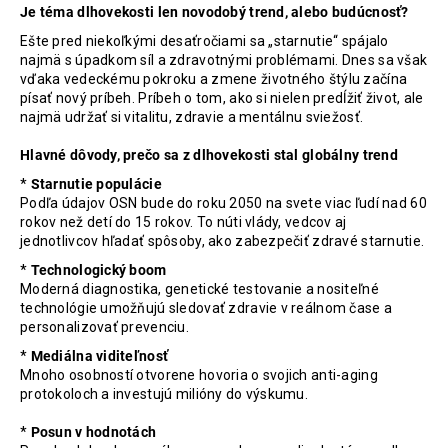
Je téma dlhovekosti len novodobý trend, alebo budúcnosť?
á
Ešte pred niekoľkými desaťročiami sa „starnutie“ spájalo
j
najmä s úpadkom síl a zdravotnými problémami. Dnes sa však
s
vďaka vedeckému pokroku a zmene životného štýlu začína
písať nový príbeh. Príbeh o tom, ako si nielen predĺžiť život, ale
ť
najmä udržať si vitalitu, zdravie a mentálnu sviežosť.
?
Hlavné dôvody, prečo sa z dlhovekosti stal globálny trend
*
Starnutie populácie
Podľa údajov OSN bude do roku 2050 na svete viac ľudí nad 60
rokov než detí do 15 rokov. To núti vlády, vedcov aj
HĽADAŤ
jednotlivcov hľadať spôsoby, ako zabezpečiť zdravé starnutie.
*
Technologický boom
Moderná diagnostika, genetické testovanie a nositeľné
technológie umožňujú sledovať zdravie v reálnom čase a
O
personalizovať prevenciu.
d
*
Mediálna viditeľnosť
p
Mnoho osobností otvorene hovoria o svojich anti-aging
o
protokoloch a investujú milióny do výskumu.
r
ú
*
Posun v hodnotách