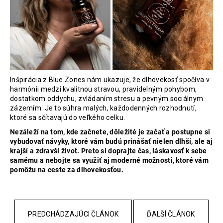
Inšpirácia z Blue Zones nám ukazuje, že dlhovekosť spočíva v
harmónii medzi kvalitnou stravou, pravidelným pohybom,
dostatkom oddychu, zvládaním stresu a pevným sociálnym
zázemím. Je to súhra malých, každodenných rozhodnutí,
ktoré sa sčítavajú do veľkého celku.
Nezáleží na tom, kde začnete, dôležité je začať a postupne si
vybudovať návyky, ktoré vám budú prinášať nielen dlhší, ale aj
krajší a zdravší život. Preto si doprajte čas, láskavosť k sebe
samému a nebojte sa využiť aj moderné možnosti, ktoré vám
pomôžu na ceste za dlhovekosťou.
PREDCHÁDZAJÚCI ČLÁNOK
ĎALŠÍ ČLÁNOK