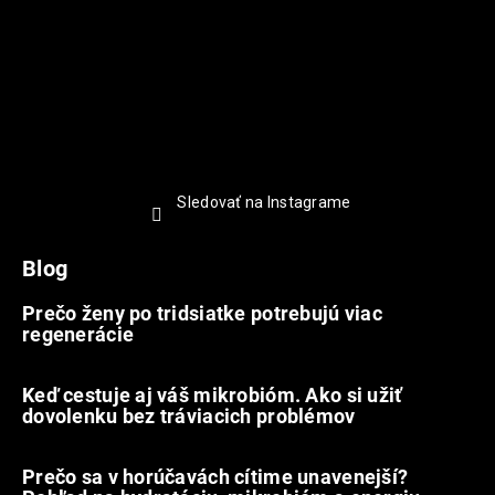
Sledovať na Instagrame
Blog
Prečo ženy po tridsiatke potrebujú viac
regenerácie
22.7.2026
Keď cestuje aj váš mikrobióm. Ako si užiť
dovolenku bez tráviacich problémov
12.7.2026
Prečo sa v horúčavách cítime unavenejší?