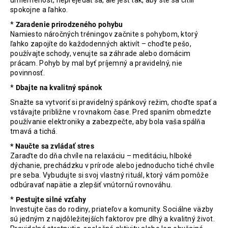
umiernenosť, neprejedať sa, ale jesť tak, aby ste sa cítili
spokojne a ľahko.
*
Zaradenie prirodzeného pohybu
Namiesto náročných tréningov začnite s pohybom, ktorý
ľahko zapojíte do každodenných aktivít – choďte pešo,
používajte schody, venujte sa záhrade alebo domácim
prácam. Pohyb by mal byť príjemný a pravidelný, nie
povinnosť.
*
Dbajte na kvalitný spánok
Snažte sa vytvoriť si pravidelný spánkový režim, choďte spať a
vstávajte približne v rovnakom čase. Pred spaním obmedzte
používanie elektroniky a zabezpečte, aby bola vaša spálňa
tmavá a tichá.
* Naučte sa zvládať stres
Zaraďte do dňa chvíle na relaxáciu – meditáciu, hlboké
dýchanie, prechádzku v prírode alebo jednoducho tiché chvíle
pre seba. Vybudujte si svoj vlastný rituál, ktorý vám pomôže
odbúravať napätie a zlepšiť vnútornú rovnováhu.
*
Pestujte silné vzťahy
Investujte čas do rodiny, priateľov a komunity. Sociálne väzby
sú jedným z najdôležitejších faktorov pre dlhý a kvalitný život.