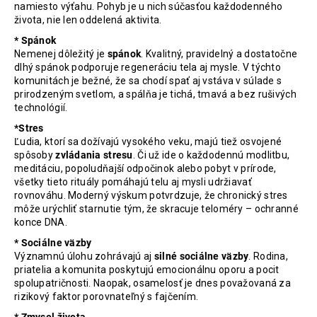
namiesto výťahu. Pohyb je u nich súčasťou každodenného
života, nie len oddelená aktivita.
* Spánok
Nemenej dôležitý je
spánok
. Kvalitný, pravidelný a dostatočne
dlhý spánok podporuje regeneráciu tela aj mysle. V týchto
komunitách je bežné, že sa chodí spať aj vstáva v súlade s
prirodzeným svetlom, a spálňa je tichá, tmavá a bez rušivých
technológií.
*Stres
Ľudia, ktorí sa dožívajú vysokého veku, majú tiež osvojené
spôsoby
zvládania stresu
. Či už ide o každodennú modlitbu,
meditáciu, popoludňajší odpočinok alebo pobyt v prírode,
všetky tieto rituály pomáhajú telu aj mysli udržiavať
rovnováhu. Moderný výskum potvrdzuje, že chronický stres
môže urýchliť starnutie tým, že skracuje teloméry – ochranné
konce DNA.
* Sociálne väzby
Významnú úlohu zohrávajú aj
silné sociálne väzby
. Rodina,
priatelia a komunita poskytujú emocionálnu oporu a pocit
spolupatričnosti. Naopak, osamelosť je dnes považovaná za
rizikový faktor porovnateľný s fajčením.