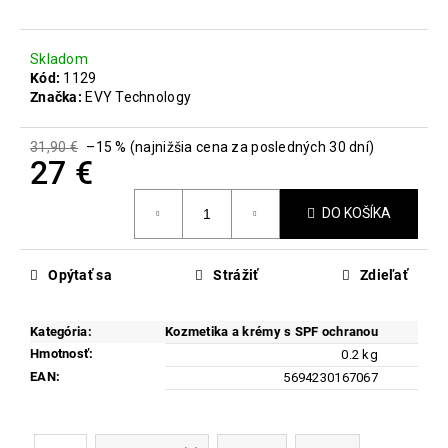
č
a
m
Skladom
e
Kód:
1129
Značka:
EVY Technology
MICROBIOME
THERAPY
31,90 €
–15 % (najnižšia cena za posledných 30 dní)
27 €
45
€
Jednotková
DO KOŠÍKA
cena:
Opýtať sa
Strážiť
Zdieľať
Kategória
:
Kozmetika a krémy s SPF ochranou
Hmotnosť
:
0.2 kg
EAN
:
5694230167067