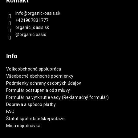
Kontakt
info
@
organic-oasis.sk
+421907831777
organic_oasis.sk
@organic.oasis
Info
Veľkoobchodná spolupráca
Všeobecné obchodné podmienky
Podmienky ochrany osobných údajov
Formulár odstúpenia od zmluvy
Formulár na vytknutie vady (Reklamačný formulár)
Doprava a spôsob platby
FAQ
Štatút spotrebiteľskej súťaže
Moja objednávka