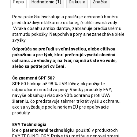
Popis
Hodnotenie (1)
Diskusia
Značka
Pena pokožku hydratuje a posilňuje ochrannú bariéru
pred dráždivým látkami zo slanej, či chlórovaná vody.
Vďaka obsahu antioxidantov, zabraňuje predčasnému
starnutiu pokožky. Neupcháva póry a nezanecháva biele
zvyšky.
Odporúča sa pre ľudí s veľmi svetlou, alebo citlivou
pokožkou a pre tých, ktorí preferujú vysokú slnečnú
ochranu. Je vhodný aj na tvár, najmä ak ste vo vode,
alebo sa potíte pri cvičení.
Čo znamená SPF 50?
SPF 50 blokuje až 98 % UVB lúčov, ak použijete
odporúčané množstvo peny. Všetky produkty EVY,
navyše obsahujú viac ako 90% ochranu proti UVA
žiareniu, čo predstavuje takmer trikrát vyššiu ochranu,
ako sa vyžaduje podľa noriem EÚ pre opaľovacie
produkty.
EVY Technológia
Ide o
patentovanú technológiu
, použitú v produktoch
EVY TECHNOLOGY. Práve tá umožňuje penovej zmesi