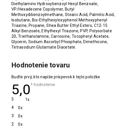
Diethylamino Hydroxybenzoyl Hexyl Benzoate,
VP/Hexadecene Copolymer, Butyl
Methoxydibenzoylmethane, Stearic Acid, Palmitic Acid,
Isobutane, Bis-Ethylhexyloxyphenol Methoxyphenyl
Triazine, Propane, Shea Butter Ethyl Esters, C12-15
Alkyl Benzoate, Ethylhexyl Triazone, PVP, Polysorbate
20, Triethanolamine, Carnosine, Tocopheryl Acetate,
Glycerin, Sodium Ascorbyl Phosphate, Dimethicone,
Tetrasodium Glutamate Diacetate.
Hodnotenie tovaru
Buďte prvý, kto napíše príspevok k tejto položke.
5,0
Priemerné
1 hodnotenie
hodnotenie
produktu
je
5
1x
5,0
z
4
0x
5
hviezdičiek.
3
0x
2
0x