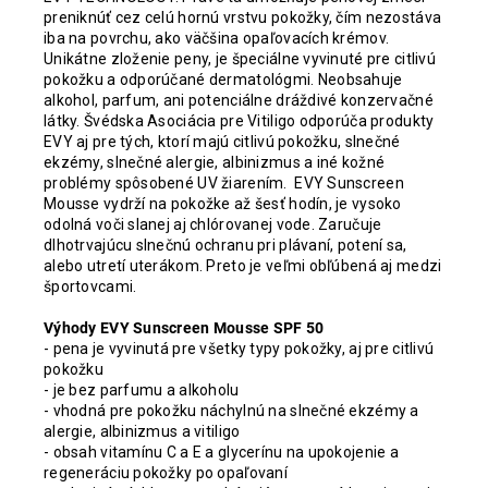
preniknúť cez celú hornú vrstvu pokožky, čím nezostáva
iba na povrchu, ako väčšina opaľovacích krémov.
Unikátne zloženie peny, je špeciálne vyvinuté pre citlivú
pokožku a odporúčané dermatológmi. Neobsahuje
alkohol, parfum, ani potenciálne dráždivé konzervačné
látky. Švédska Asociácia pre Vitiligo odporúča produkty
EVY aj pre tých, ktorí majú citlivú pokožku, slnečné
ekzémy, slnečné alergie, albinizmus a iné kožné
problémy spôsobené UV žiarením. EVY Sunscreen
Mousse vydrží na pokožke až šesť hodín, je vysoko
odolná voči slanej aj chlórovanej vode. Zaručuje
dlhotrvajúcu slnečnú ochranu pri plávaní, potení sa,
alebo utretí uterákom. Preto je veľmi obľúbená aj medzi
športovcami.
Výhody EVY Sunscreen Mousse SPF 50
- pena je vyvinutá pre všetky typy pokožky, aj pre citlivú
pokožku
- je bez parfumu a alkoholu
- vhodná pre pokožku náchylnú na slnečné ekzémy a
alergie, albinizmus a vitiligo
- obsah vitamínu C a E a glycerínu na upokojenie a
regeneráciu pokožky po opaľovaní