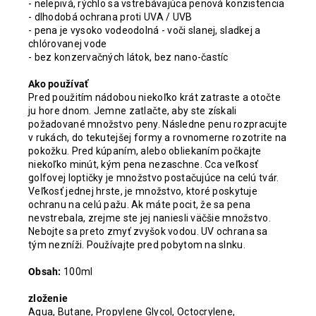
- nelepivá, rýchlo sa vstrebávajúca penová konzistencia
- dlhodobá ochrana proti UVA / UVB
- pena je vysoko vodeodolná - voči slanej, sladkej a
chlórovanej vode
- bez konzervačných látok, bez nano-častíc
Ako používať
Pred použitím nádobou niekoľko krát zatraste a otočte
ju hore dnom. Jemne zatlačte, aby ste získali
požadované množstvo peny. Následne penu rozpracujte
v rukách, do tekutejšej formy a rovnomerne rozotrite na
pokožku. Pred kúpaním, alebo obliekaním počkajte
niekoľko minút, kým pena nezaschne. Cca veľkosť
golfovej loptičky je množstvo postačujúce na celú tvár.
Veľkosť jednej hrste, je množstvo, ktoré poskytuje
ochranu na celú pažu. Ak máte pocit, že sa pena
nevstrebala, zrejme ste jej naniesli väčšie množstvo.
Nebojte sa preto zmyť zvyšok vodou. UV ochrana sa
tým nezníži. Používajte pred pobytom na slnku.
Obsah:
100ml
zloženie
Aqua, Butane, Propylene Glycol, Octocrylene,