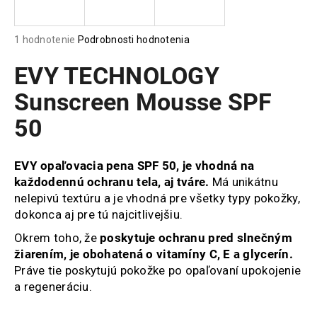
á
j
Priemerné
1 hodnotenie
Podrobnosti hodnotenia
s
hodnotenie
produktu
EVY TECHNOLOGY
ť
je
?
5,0
Sunscreen Mousse SPF
z
50
5
hviezdičiek.
EVY opaľovacia pena SPF 50, je vhodná na
HĽADAŤ
každodennú ochranu tela, aj tváre.
Má unikátnu
nelepivú textúru a je vhodná pre všetky typy pokožky,
dokonca aj pre tú najcitlivejšiu.
O
Okrem toho, že
poskytuje ochranu pred slnečným
d
žiarením, je obohatená o vitamíny C, E a glycerín.
p
Práve tie poskytujú pokožke po opaľovaní upokojenie
o
a regeneráciu.
r
ú