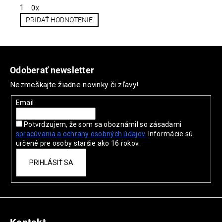
1
0x
PRIDAŤ HODNOTENIE
V
ý
Z
p
á
i
Odoberať newsletter
s
p
Nezmeškajte žiadne novinky či zľavy!
h
ä
o
t
Email
d
i
n
Potvrdzujem, že som sa oboznámil so zásadami
e
o
spracúvania a ochrany
osobných údajov.
Informácie sú
t
určené pre osoby staršie ako 16 rokov.
e
n
PRIHLÁSIŤ SA
í