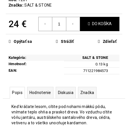
č
Značka:
SALT & STONE
a
m
e
24 €
DO KOŠÍKA
Jednotková
MICROBIOME
cena:
THERAPY
Opýtať sa
Strážiť
Zdieľať
45
€
Kategória
:
SALT & STONE
Hmotnosť
:
0.13 kg
EAN
:
711221984573
Popis
Hodnotenie
Diskusia
Značka
Keď kráčate lesom, cítite pod nohami mäkkú pôdu,
vnímate teplo ohňa a praskot dreva. Vo vzduchu cítite
vôňu jantáru, austrálskeho santalového dreva, cédra,
vetiveru a to všetko unocňuje kardamon.