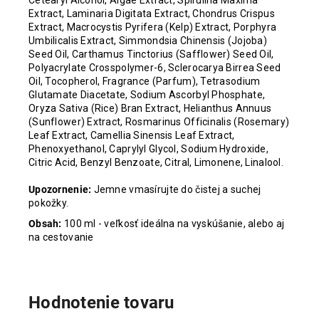
Extract, Laminaria Digitata Extract, Chondrus Crispus
Extract, Macrocystis Pyrifera (Kelp) Extract, Porphyra
Umbilicalis Extract, Simmondsia Chinensis (Jojoba)
Seed Oil, Carthamus Tinctorius (Safflower) Seed Oil,
Polyacrylate Crosspolymer-6, Sclerocarya Birrea Seed
Oil, Tocopherol, Fragrance (Parfum), Tetrasodium
Glutamate Diacetate, Sodium Ascorbyl Phosphate,
Oryza Sativa (Rice) Bran Extract, Helianthus Annuus
(Sunflower) Extract, Rosmarinus Officinalis (Rosemary)
Leaf Extract, Camellia Sinensis Leaf Extract,
Phenoxyethanol, Caprylyl Glycol, Sodium Hydroxide,
Citric Acid, Benzyl Benzoate, Citral, Limonene, Linalool.
Upozornenie:
Jemne vmasírujte do čistej a suchej
pokožky.
Obsah:
100 ml - veľkosť ideálna na vyskúšanie, alebo aj
na cestovanie
Hodnotenie tovaru