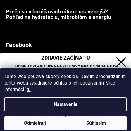
12.7.2026
Prečo sa v horúčavách cítime unavenejší?
Pohľad na hydratáciu, mikrobióm a energiu
9.7.2026
Facebook
ZDRAVIE ZAČÍNA TU
ZÍSKAJTE ZĽAVU 10% NA SVOJ PRVÝ NÁKUP PRODUKTOV
Vytvoril Shoptet
&
ORGANIC OASIS LAB.
Tento web používa súbory cookies. Ďalším prechádzaním
Zľava sa nevzťahuje na už zľavnené produkty.
_
tohto webu vyjadrujete súhlas s ich používaním. Viac
Copyright 2026
Organic Oasis
. Všetky práva vyhradené.
informácií
tu
.
Upraviť nastavenie cookies
Nastavenie
Milí klienti, vzhľadom na vysoké letné teploty neodporúčame
doručenie tovaru do Z-Boxov (Packeta). Pre zachovanie kvality
CHCEM ZĽAVU
tovaru zvoľte doručenie na výdajné miesta alebo priamo na
Zásady spracovania osobných údajov
adresu. Za prípadné škody v takýchto prípadoch nepreberáme
Odmietnuť
Súhlasím
zodpovednosť. Ďakujeme za pochopenie!