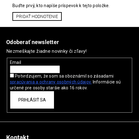
Buďte prvý, kto napíše príspevok k tejto položke.
PRIDAŤ HODNOTENIE
Z
á
Odoberať newsletter
p
Nezmeškajte žiadne novinky či zľavy!
ä
t
Email
i
Potvrdzujem, že som sa oboznámil so zásadami
e
spracúvania a ochrany
osobných údajov.
Informácie sú
určené pre osoby staršie ako 16 rokov.
PRIHLÁSIŤ SA
Kontakt