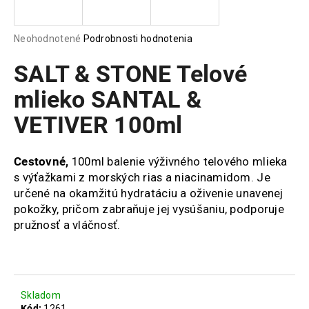
á
j
Priemerné
Neohodnotené
Podrobnosti hodnotenia
s
hodnotenie
produktu
SALT & STONE Telové
ť
je
?
0,0
mlieko SANTAL &
z
VETIVER 100ml
5
hviezdičiek.
Cestovné,
100ml balenie výživného telového mlieka
HĽADAŤ
s výťažkami z morských rias a niacinamidom. Je
určené na okamžitú hydratáciu a oživenie unavenej
pokožky, pričom zabraňuje jej vysúšaniu, podporuje
O
pružnosť a vláčnosť.
d
p
o
r
ú
Skladom
Kód:
1261