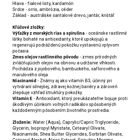
Hlava - fialové listy, kardamón
Srdce - orris, ambrózia, céder
Základ - austrálske santalové drevo, jantár, krištáľ
Kľúčové zložky:
Výťažky z morských rias a spirulina
- oceánske rastlinné
látky bohaté na antioxidanty, ktoré upokojujú a
regenerujú podráždenú pokožku vystavenú vplyvom
počasia.
Zmes olejov rastlinného pôvodu
- zmes prírodných
zvláčňujúcich olejov na obnovu a udržanie vlhkosti.
Pochádza z jojobového, bambuckého, saflorového a
marulového oleja.
Niacinamid
- Známy aj ako vitamín B3, účinný pri
vytváraní silnejšej, zdravej kožnej bariéry a zároveň
zlepšuje vzhľad štruktúry pokožky.
Vitamín E
- Antioxidant, ktorý preukázateľne bojuje proti
škodlivým účinkom voľných radikálov spôsobených
každodenným pôsobením životného prostredia.
Zloženie:
Water (Aqua), Caprylic/Capric Triglyceride,
Glycerin, Isopropyl Myristate, Cetearyl Olivate,
Niacinamide, Shea Butter Glycerides, Sorbitan Olivate,
Cetearyl Alcohol, Algae Extract, Spirulina Maxima