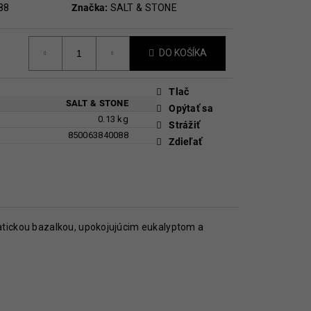
88
Značka:
SALT & STONE
DO KOŠÍKA
Tlač
SALT & STONE
Opýtať sa
0.13 kg
Strážiť
850063840088
Zdieľať
matickou bazalkou, upokojujúcim eukalyptom a