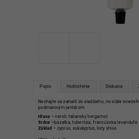
45 €
Popis
Hodnotenie
Diskusia
Nechajte sa zahaliť do sladšieho, no stále sviež
podmanivým jantárom.
Hlava
–
neroli, taliansky bergamot
Srdce
–
bazalka, tuberóza, francúzska levanduľa
Základ
–
cyprus, eukalyptus, listy shiso