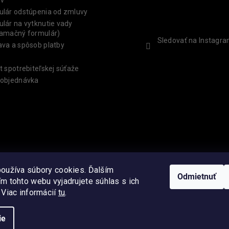
ulár odstúpenia od zmluvy
lár na vytknutie vady
lamačný formulár)
Sledovať na Instagr
va a spôsob platby
t spotrebiteľskej súťaže
 objednávka
oužíva súbory cookies. Ďalším
Odmietnuť
ené.
Upraviť nastavenie cookies
m tohto webu vyjadrujete súhlas s ich
 Viac informácií
tu
.
 v
ie
ie!