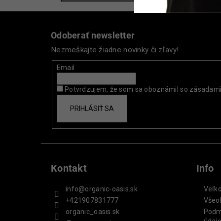
Z
á
Odoberať newsletter
p
Nezmeškajte žiadne novinky či zľavy!
ä
t
Email
i
Potvrdzujem, že som sa oboznámil so zásadam
e
PRIHLÁSIŤ SA
Kontakt
Info
info
@
organic-oasis.sk
Veľk
+421907831777
Všeo
organic_oasis.sk
Podm
údaj