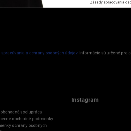
Zásady spracovania os
i
spracúvania a ochrany
osobných údajov.
Informácie sú určené pre o
Instagram
oobchodná spolupráca
becné obchodné podmienky
ienky ochrany osobných
ov