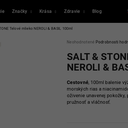
ie
Značky
Krása
Zdravie
Blog
Napísali
TONE Telové mlieko NEROLI & BASIL 100ml
Čo potrebujete nájsť?
Priemerné
Neohodnotené
Podrobnosti hod
hodnotenie
produktu
SALT & STONE
HĽADAŤ
je
0,0
NEROLI & BA
z
5
Odporúčame
hviezdičiek.
Cestovné
, 100ml balenie v
morských rias a niacinamid
oživenie unavenej pokožky, 
pružnosť a vláčnosť.
PROBIO WOMAN THERAPY
PROBIO WOMAN