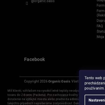
@organic.oasis
Form
Formu
(Rek
Dopra
FAQ
Štatú
Moja
Facebook
Tento web p
Copyright 2026
Organic Oasis
. Všetky práva vyhrad
prechádzaní
používaním.
Milí klienti, vzhľadom na vysoké letné teploty neodporúčame doručenie
tovaru do Z-Boxov (Packeta). Pre zachovanie kvality tovaru zvoľte
doručenie na výdajné miesta alebo priamo na adresu. Za prípadné škody
Nastaven
takýchto prípadoch nepreberáme zodpovednosť. Ďakujeme za pochopen