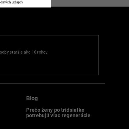
obných údajov
soby staršie ako 16 rokov.
Blog
Prečo ženy po tridsiatke
potrebujú viac regenerácie
22.7.2026