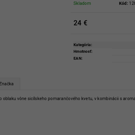
39 €
93,60 €
Skladom
Kód:
12
Pôvodne:
117 €
24 €
Jednotková
cena:
Kategória
:
Hmotnosť
:
EAN
:
Značka
eho oblaku vône sicílskeho pomarančového kvetu, v kombinácii s aro