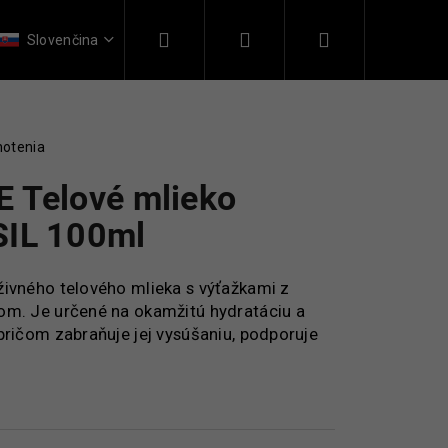
Hľadať
Prihlásenie
Nákupný
 o nás
Kontakt
Slovenčina
košík
notenia
 Telové mlieko
SIL 100ml
ýživného telového mlieka s výťažkami z
om. Je určené na okamžitú hydratáciu a
pričom zabraňuje jej vysúšaniu, podporuje
 THERAPY 3 PACK