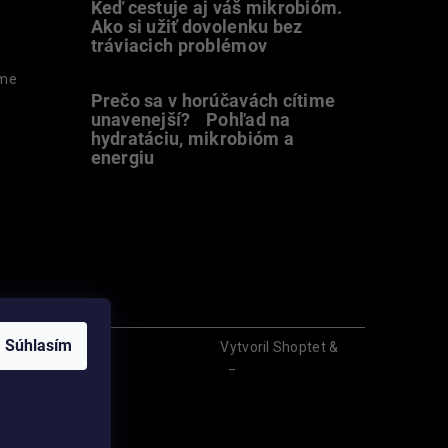
Keď cestuje aj váš mikrobióm.
Ako si užiť dovolenku bez
tráviacich problémov
12.7.2026
ame
Prečo sa v horúčavách cítime
unavenejší? Pohľad na
hydratáciu, mikrobióm a
energiu
9.7.2026
Súhlasím
Vytvoril Shoptet
&
Sa