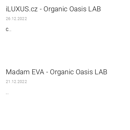
č
a
iLUXUS.cz - Organic Oasis LAB
m
26.12.2022
e
C...
MICROBIOME
THERAPY
45
€
Madam EVA - Organic Oasis LAB
21.12.2022
...