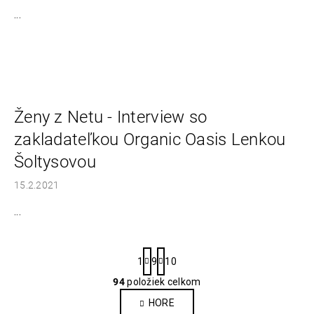
...
Ženy z Netu - Interview so
zakladateľkou Organic Oasis Lenkou
Šoltysovou
15.2.2021
...
S
1
9
10
t
r
94
položiek celkom
O
á
v
HORE
n