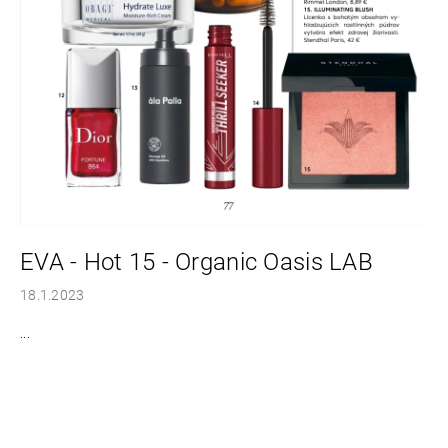
á
j
s
ť
?
HĽADAŤ
EVA - Hot 15 - Organic Oasis LAB
18.1.2023
O
...
d
p
o
r
ú