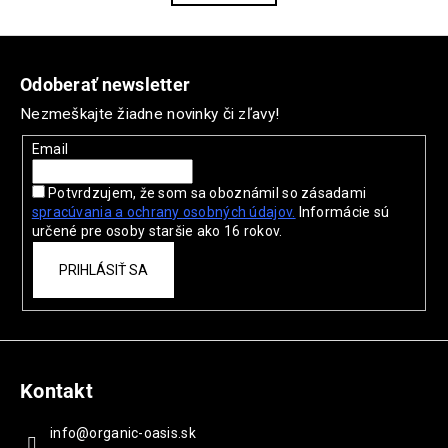
l
k
o
á
Z
v
d
a
á
a
Odoberať newsletter
n
c
p
i
Nezmeškajte žiadne novinky či zľavy!
i
ä
e
e
t
Email
p
i
r
Potvrdzujem, že som sa oboznámil so zásadami
e
v
spracúvania a ochrany
osobných údajov.
Informácie sú
k
určené pre osoby staršie ako 16 rokov.
y
v
PRIHLÁSIŤ SA
ý
p
i
s
u
Kontakt
info
@
organic-oasis.sk