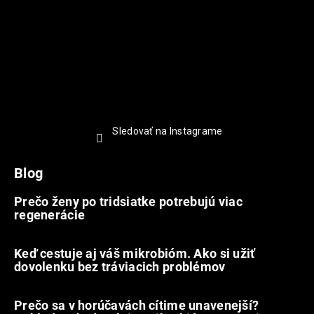
Sledovať na Instagrame
Blog
Prečo ženy po tridsiatke potrebujú viac
regenerácie
22.7.2026
Keď cestuje aj váš mikrobióm. Ako si užiť
dovolenku bez tráviacich problémov
12.7.2026
Prečo sa v horúčavách cítime unavenejší?