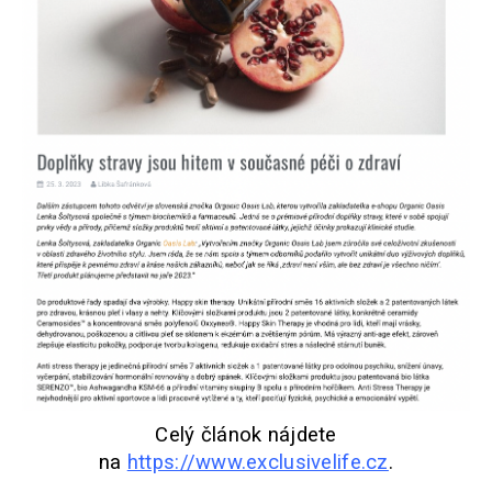
á
j
s
ť
?
HĽADAŤ
O
d
p
o
Celý článok nájdete
r
na
https://www.exclusivelife.cz
.
ú