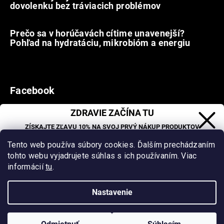
dovolenku bez tráviacich problémov
12.7.2026
Prečo sa v horúčavách cítime unavenejší?
Pohľad na hydratáciu, mikrobióm a energiu
9.7.2026
Facebook
ZDRAVIE ZAČÍNA TU
ZÍSKAJTE ZĽAVU 10% NA SVOJ PRVÝ NÁKUP PRODUKTOV
Vytvoril Shoptet
&
ORGANIC OASIS LAB.
_
Tento web používa súbory cookies. Ďalším prechádzaním
Zľava sa nevzťahuje na už zľavnené produkty.
tohto webu vyjadrujete súhlas s ich používaním. Viac
Copyright 2026
Organic Oasis
. Všetky práva vyhradené.
informácií
tu
.
Upraviť nastavenie cookies
Nastavenie
Milí klienti, vzhľadom na vysoké letné teploty neodporúčame
doručenie tovaru do Z-Boxov (Packeta). Pre zachovanie kvality
CHCEM ZĽAVU
tovaru zvoľte doručenie na výdajné miesta alebo priamo na
Zásady spracovania osobných údajov
adresu. Za prípadné škody v takýchto prípadoch nepreberáme