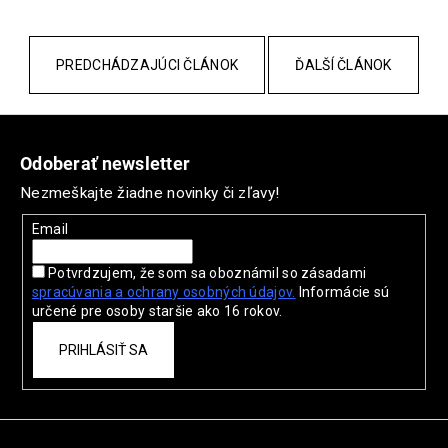
č
a
m
PREDCHÁDZAJÚCI ČLÁNOK
ĎALŠÍ ČLÁNOK
e
Z
EVY
TECHNOLOGY
á
DAILY
Odoberať newsletter
p
DEFENCE
Nezmeškajte žiadne novinky či zľavy!
FACE
ä
MOUSSE
t
SPF
Email
50
i
30,50
Potvrdzujem, že som sa oboznámil so zásadami
e
€
spracúvania a ochrany
osobných údajov.
Informácie sú
Pôvodne:
určené pre osoby staršie ako 16 rokov.
35,90
€
PRIHLÁSIŤ SA