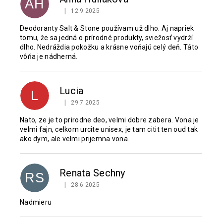
AH
|
12.9.2025
Hodnotenie produktu je 5 z 5 hviezdičiek.
Deodoranty Salt & Stone používam už dlho. Aj napriek
tomu, že sa jedná o prírodné produkty, sviežosť vydrží
dlho. Nedráždia pokožku a krásne voňajú celý deň. Táto
vôňa je nádherná.
Lucia
L
|
29.7.2025
Hodnotenie produktu je 4 z 5 hviezdičiek.
Nato, ze je to prirodne deo, velmi dobre zabera. Vona je
velmi fajn, celkom urcite unisex, je tam citit ten oud tak
ako dym, ale velmi prijemna vona.
Renata Sechny
RS
|
28.6.2025
Hodnotenie produktu je 5 z 5 hviezdičiek.
Nadmieru