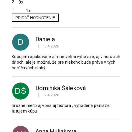
2
0x
1
1x
PRIDAŤ HODNOTENIE
V
ý
p
Daniela
D
i
|
13.4.2026
Hodnotenie produktu je 4 z 5 hviezdičiek.
s
h
Kupujem opakovane a mne veľmi vyhovuje, aj v horúcich
dňoch, ale je možné, že pre niekoho bude práve v tých
o
horúčavách slabý.
d
n
o
Dominika Šáleková
t
DŠ
e
|
12.4.2026
Hodnotenie produktu je 1 z 5 hviezdičiek.
n
hrozne niečo aj vôňa aj textúra , vyhodené peniaze .
í
ľutujem kúpu
Anna Huliakova