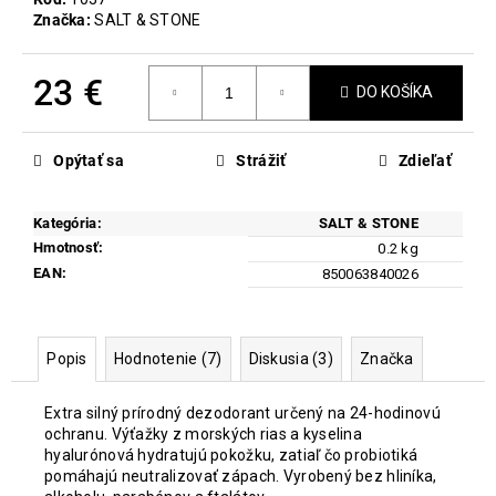
č
Značka:
SALT & STONE
a
m
e
23 €
DO KOŠÍKA
Jednotková
PROBIO
cena:
WOMAN
Opýtať sa
Strážiť
Zdieľať
THERAPY
39
Kategória
:
SALT & STONE
€
Hmotnosť
:
0.2 kg
EAN
:
850063840026
Popis
Hodnotenie (7)
Diskusia (3)
Značka
Extra silný prírodný dezodorant určený na 24-hodinovú
ochranu. Výťažky z morských rias a kyselina
hyalurónová hydratujú pokožku, zatiaľ čo probiotiká
pomáhajú neutralizovať zápach. Vyrobený bez hliníka,