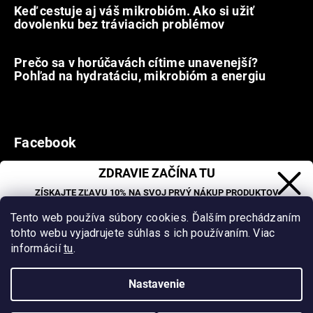
Keď cestuje aj váš mikrobióm. Ako si užiť
dovolenku bez tráviacich problémov
12.7.2026
Prečo sa v horúčavách cítime unavenejší?
Pohľad na hydratáciu, mikrobióm a energiu
9.7.2026
Facebook
ZDRAVIE ZAČÍNA TU
ZÍSKAJTE ZĽAVU 10% NA SVOJ PRVÝ NÁKUP PRODUKTOV
Vytvoril Shoptet
&
ORGANIC OASIS LAB.
Tento web používa súbory cookies. Ďalším prechádzaním
Zľava sa nevzťahuje na už zľavnené produkty.
Sa
tohto webu vyjadrujete súhlas s ich používaním. Viac
Copyright 2026
Organic Oasis
. Všetky práva vyhradené.
informácií
tu
.
Upraviť nastavenie cookies
Nastavenie
Milí klienti, vzhľadom na vysoké letné teploty neodporúčame
doručenie tovaru do Z-Boxov (Packeta). Pre zachovanie kvality
CHCEM ZĽAVU