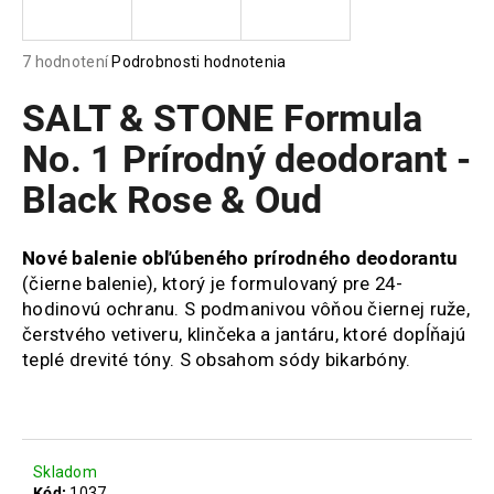
á
j
Priemerné
7 hodnotení
Podrobnosti hodnotenia
s
hodnotenie
produktu
SALT & STONE Formula
ť
je
?
4,1
No. 1 Prírodný deodorant -
z
Black Rose & Oud
5
hviezdičiek.
Nové balenie obľúbeného prírodného deodorantu
HĽADAŤ
(čierne balenie), ktorý je formulovaný pre 24-
hodinovú ochranu.
S podmanivou vôňou čiernej ruže,
čerstvého vetiveru, klinčeka a jantáru, ktoré dopĺňajú
O
teplé drevité tóny. S obsahom sódy bikarbóny.
d
p
o
r
ú
Skladom
Kód:
1037