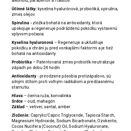
alkoholu, parabénov a ftalátov.
Účinné látky:
kyselina hyalurónová, probiotiká, spirulina,
zmes olejov.
Spirulina -
zložka bohatá na antioxidanty, ktorá
upokojuje a regeneruje podráždenú pokožku vystavenú
vplyvom počasia.
Kyselina hyaluronová
– Regeneruje a ukľudňuje
pokožku a chráni ju pred vonkajšími faktormi a je tiež
bohatá na antioxidanty.
Probiotika
– Patentovaná zmes probiotík neutralizuje
zápach po dobu 24 hodín.
Antioxidanty
- prirodzene pôsobia protizápalovo, sú
silným štítom proti voľným radikálom a predčasnému
starnutiu.
Hlava
– čierna ruža, konvalinka
Srdce
– oud, mahagón
Základ
– vetiver, santal, amber
Zloženie:
Caprylic/Capric Triglyceride, Tapioca Starch,
Magnesium Hydroxide, Sodium Bicarbonate, Ozokerite,
Cocos Nucifera (Coconut) Oil, Sodium Hyaluronate,