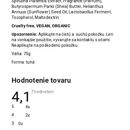
Spirulina Platensis Extract, Fragrance (Parfum),
Butyrospermum Parkii (Shea) Butter, Helianthus
Annuus (Sunflower) Seed Oil, Lactobacillus Ferment,
Tocopherol, Maltodextrin.
Cruelty free, VEGAN, ORGANIC
Upozornenie:
Aplikujte na čistú a suchú pokožku. Len
na vonkajšie použitie, vyvarujte sa kontaktu s očami.
Neaplikujte na poškodenú pokožku.
Váha: 75g
Forma: tuhá
Hodnotenie tovaru
4,1
Priemerné
7 hodnotení
hodnotenie
produktu
je
5
4x
4,1
z
4
2x
5
hviezdičiek.
3
0x