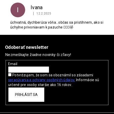
Ivana
I
|
12.2.2025
Hodnotenie produktu je 5 z 5 hviezdičiek.
úchvatná, dychberúca vôňa…občas sa pristihnem, ako si
úchylne privoniavam k pazuche 🤦🏼‍♀️🤣
Z
á
Odoberať newsletter
p
Nezmeškajte žiadne novinky či zľavy!
ä
t
Email
i
Potvrdzujem, že som sa oboznámil so zásadami
e
spracúvania a ochrany
osobných údajov.
Informácie sú
určené pre osoby staršie ako 16 rokov.
PRIHLÁSIŤ SA