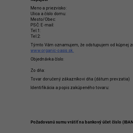
45 €
Meno a priezvisko:
Ulica a číslo domu:
Mesto/Obec:
PSČ: E-mail:
Tel.1:
Tel.2:
Týmto Vám oznamujem, že odstupujem od kúpnej zml
www.organic-oasis.sk
.
Objednávka číslo:
Zo dňa:
Tovar doručený zákazníkovi dňa (dátum prevzatia)
Identifikácia a popis zakúpeného tovaru:
Požadovanú sumu vrátiť na bankový účet číslo (IBAN