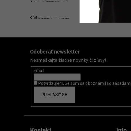
V ....................................
dňa ................................
po
Z
á
Odoberať newsletter
p
Nezmeškajte žiadne novinky či zľavy!
ä
t
Email
i
Potvrdzujem, že som sa oboznámil so zásadam
e
PRIHLÁSIŤ SA
Kontakt
Info