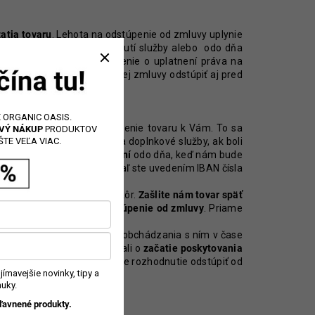
zatia tovaru
. Lehota na odstúpenie od zmluvy uplynie
zavretia zmluvy o poskytnutí služby alebo odo dňa
hovaná, ak zašlete oznámenie o uplatnení práva na
a tovaru, môžete od kúpnej zmluvy odstúpiť aj pred
 ORGANIC OASIS.
u vrátane nákladov na doručenie tovaru k Vám. To sa
RVÝ NÁKUP
PRODUKTOV
 ponúkame ani na náklady za doplnkové služby, ak boli
TE VEĽA VIAC.
 prípade najneskôr
do 14 dní
odo dňa, keď nám bude
li pri Vašej platbe, pokiaľ ste uvedením IBAN čísla
, podľa toho, čo nastane skôr.
Zašlite nám tovar späť
a uplatnenia
práva na odstúpenie od zmluvy
. Priame
dnoty tovaru
v dôsledku zaobchádzania s ním v čase
osti tovaru. Ak ste požiadali o
začatie poskytovania
 kedy ste nám oznámili Vaše rozhodnutie odstúpiť od
ímavejšie novinky, tipy a
uky.
ľavnené produkty.