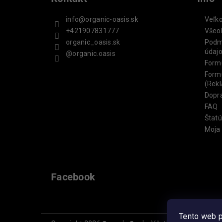
info
@
organic-oasis.sk
Veľk
+421907831777
Všeo
organic_oasis.sk
Podm
údaj
@organic.oasis
Form
Formu
(Rek
Dopra
FAQ
Štatú
Moja
Facebook
Tento web p