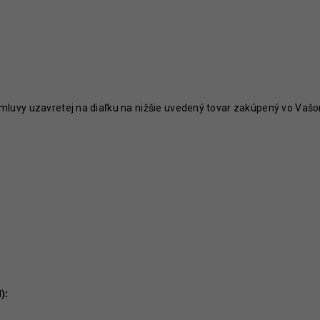
93,60 €
39 €
Pôvodne:
117 €
uvy uzavretej na diaľku na nižšie uvedený tovar zakúpený vo Va
):