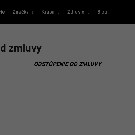
ie
Značky
Krása
Zdravie
Blog
Napísali
Čo potrebujete nájsť?
od zmluvy
HĽADAŤ
ODSTÚPENIE OD ZMLUVY
Odporúčame
PROBIO WOMAN THERAPY 3 PACK
PROBIO WOMAN