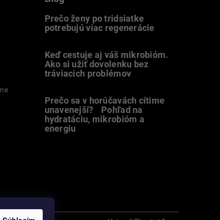
Prečo ženy po tridsiatke
potrebujú viac regenerácie
22.7.2026
Keď cestuje aj váš mikrobióm.
Ako si užiť dovolenku bez
tráviacich problémov
12.7.2026
ame
Prečo sa v horúčavách cítime
unavenejší? Pohľad na
hydratáciu, mikrobióm a
energiu
9.7.2026