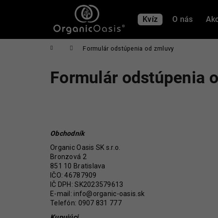
K
Prejsť
na
o
Kvíz
O nás
Akc
obsah
Späť
Späť
š
do
do
í
Domov
Formulár odstúpenia od zmluvy
obchodu
obchodu
k
Formulár odstúpenia 
Obchodník
Organic Oasis SK s.r.o.
Bronzová 2
851 10 Bratislava
IČO: 46787909
IČ DPH: SK2023579613
E-mail:
info@organic-oasis.sk
Telefón: 0907 831 777
MICROBIOME THERAPY
Kupujúci