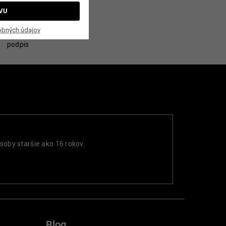
VU
obných údajov
s
soby staršie ako 16 rokov.
Blog