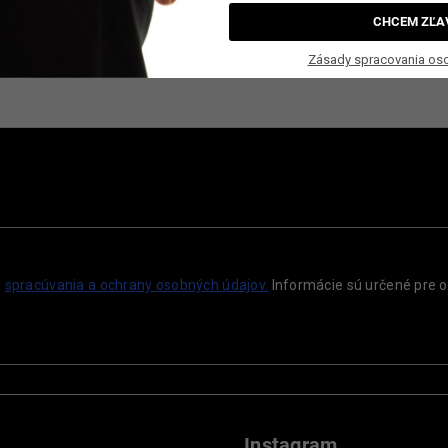
CHCEM ZĽA
Zásady spracovania os
dpi
i
spracúvania a ochrany
osobných údajov.
Informácie sú určené pre o
Instagram