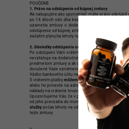
POUČENIE
1. Právo na odstúpenie od kúpnej zmluvy
Ak nakupujete ako spotrebiteľ, máte právo odstúpiť
po 14 dňoch odo dňa keď Vy alebo Vami určená tre
uzavretia zmluvy o dodaní digitálneho obsahu ina
odstúpenie od kúpnej zmluvy predtým, ako uplynie 
začatím plynutia lehoty na odstúpenie od zmluvy.
2. Dôsledky odstúpenia od zmluvy
Po odstúpení Vám vrátime všetky platby, ktoré ste 
nevzťahuje na dodatočné náklady, ak ste si zvolili i
predmetom zmluvy a ak došlo k ich úplnému poskyt
doručené Vaše oznámenie o odstúpení od tejto kúpne
Vášho bankového účtu nedali súhlas s úhradou na Vá
S vrátením platby
môžeme čakať do vrátenia tovaru
alebo ho prineste na adresu sídla spoločnosti bez
náklady na vrátenie tovaru znášate Vy.
Upozorňujeme Vás, že v prípade odstúpenia od kúp
od jeho prevzatia do momentu jeho vrátenia iným spô
služby
počas lehoty na odstúpenie od zmluvy, máte
tejto zmluvy