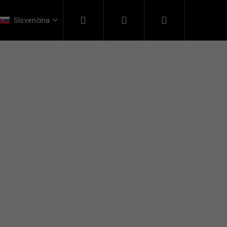
Hľadať
Prihlásenie
Nákupný
 o nás
Kontakt
Slovenčina
košík
 THERAPY