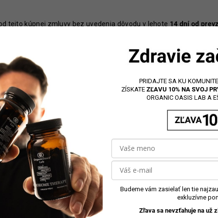
 od tejto kúpnej zmluvy bez uvedenia dôvodu v lehote
14 dní od prev
tia osoba s výnimkou dopravcu prevezmete tovar, resp. odo dňa u
k ako na hmotnom nosiči. Lehota na odstúpenie od zmluvy je zac
lehota na odstúpenie od zmluvy. Ak je predmetom kúpnej zmluvy kúp
PRIDAJTE SA KU KOMUNITE
uhradili v súvislosti s uzavretím kúpnej zmluvy, najmä kúpnu cen
ZÍSKATE
ZĽAVU 10% NA SVOJ P
ný druh doručenia, ako je najlacnejší bežný spôsob doručenia, ktorý
ORGANIC OASIS LAB A EŠ
nutiu.
Platby Vám budú vrátené
bez zbytočného odkladu a v každom
j zmluvy. Úhrada bude uskutočnená rovnakým spôsobom, aký ste použi
š bankový účet a to bez účtovania akýchkoľvek ďalších poplatkov.
späť na našu adresu, alebo do preukázania, že ste tovar odoslali späť
 zbytočného odkladu a v každom prípade najneskôr
do 14 dní odo dň
nej zmluvy
zodpovedáte
v zmysle zákona
za
akékoľvek
zníženie ho
sobom, než aký je potrebný na zistenie povahy, vlastností a funkčn
 povinnosť
uhradiť nám cenu za skutočne poskytnuté plnenie
do dňa,
Budeme vám zasielať len tie najzauj
exkluzívne pon
Zľava sa nevzťahuje na už z