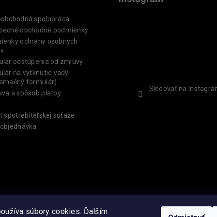
oobchodná spolupráca
becné obchodné podmienky
ienky ochrany osobných
ov
ulár odstúpenia od zmluvy
lár na vytknutie vady
lamačný formulár)
Sledovať na Instagr
va a spôsob platby
t spotrebiteľskej súťaže
 objednávka
oužíva súbory cookies. Ďalším